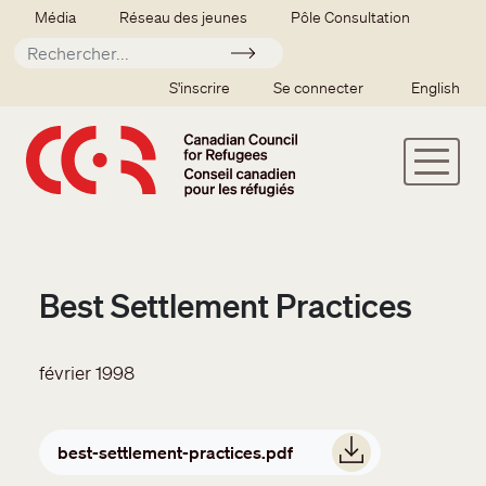
Aller au contenu principal
Secondary menu
Média
Réseau des jeunes
Pôle Consultation
Soumettre
SSO user menu
S'inscrire
Se connecter
English
Best Settlement Practices
février 1998
Document
best-settlement-practices.pdf