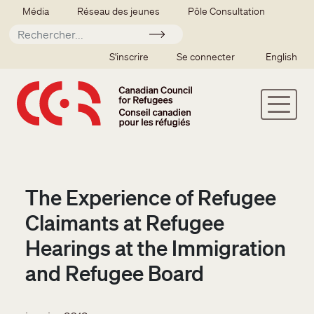
Aller au contenu principal
Secondary menu
Média
Réseau des jeunes
Pôle Consultation
Soumettre
SSO user menu
S'inscrire
Se connecter
English
The Experience of Refugee
Claimants at Refugee
Hearings at the Immigration
and Refugee Board