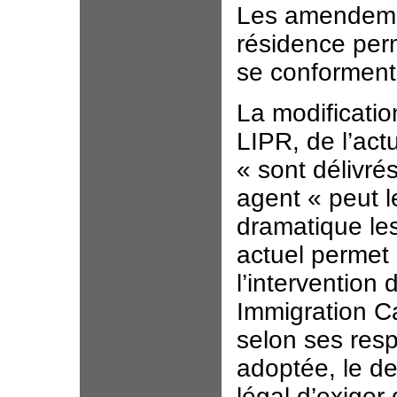
Les amendement
résidence per
se conforment 
La modificatio
LIPR, de l’act
« sont délivré
agent « peut l
dramatique les
actuel perme
l’intervention
Immigration C
selon ses resp
adoptée, le d
légal d’exiger 