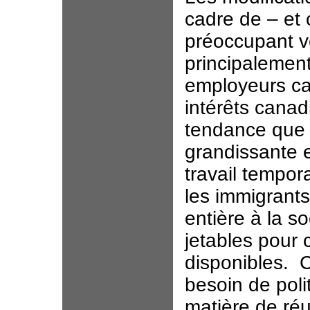
cadre de – et 
préoccupant ver
principalemen
employeurs ca
intérêts canad
tendance que 
grandissante 
travail tempor
les immigrant
entière à la s
jetables pour 
disponibles. Ce
besoin de poli
matière de réu