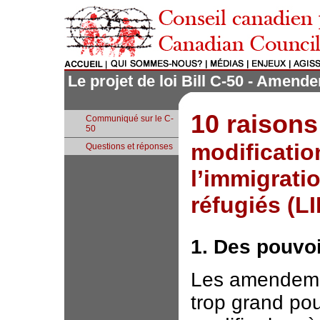
Le projet de loi Bill C-50 - Amen
10 raisons
Communiqué sur le C-
50
modificatio
Questions et réponses
l’immigratio
réfugiés (L
1. Des pouvoi
Les amendemen
trop grand pou