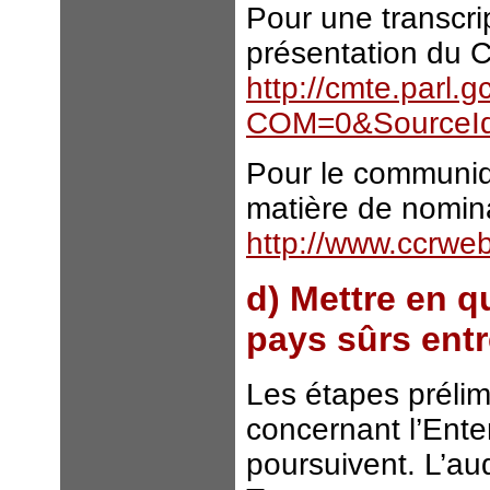
Pour une transcrip
présentation du C
http://cmte.parl.
COM=0&SourceId
Pour le communi
matière de nominat
http://www.ccrw
d) Mettre en qu
pays sûrs entr
Les étapes prélimi
concernant l’Enten
poursuivent. L’aud