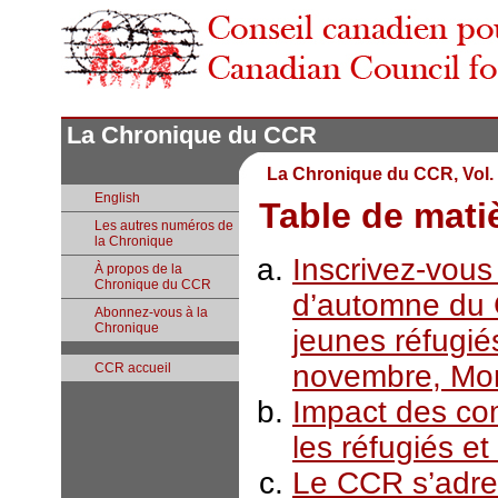
La Chronique du CCR
La Chronique du CCR, Vol. 
English
Table de mati
Les autres numéros de
la Chronique
Inscrivez-vou
À propos de la
Chronique du CCR
d’automne du 
Abonnez-vous à la
Chronique
jeunes réfugié
novembre, Mon
CCR accueil
Impact des co
les réfugiés et
Le CCR s’adre