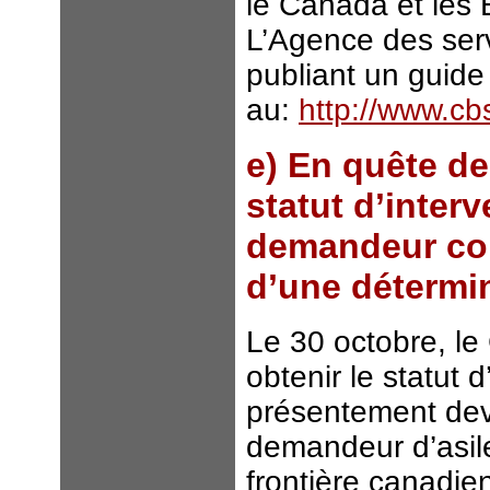
le Canada et les É
L’Agence des serv
publiant un guide 
au:
http://www.cb
e) En quête de
statut d’inter
demandeur col
d’une détermi
Le 30 octobre, le
obtenir le statut
présentement devan
demandeur d’asile
frontière canadie